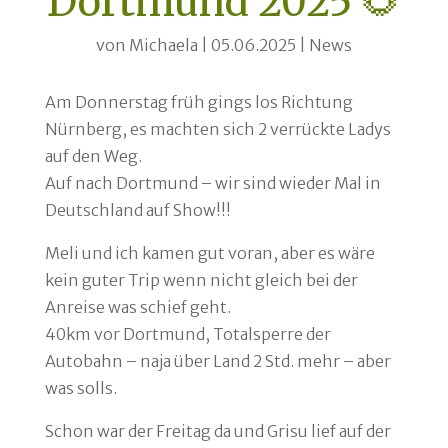
Dortmund 2025 🌻
von
Michaela
|
05.06.2025
|
News
Am Donnerstag früh gings los Richtung
Nürnberg, es machten sich 2 verrückte Ladys
auf den Weg.
Auf nach Dortmund – wir sind wieder Mal in
Deutschland auf Show!!!
Meli und ich kamen gut voran, aber es wäre
kein guter Trip wenn nicht gleich bei der
Anreise was schief geht.
40km vor Dortmund, Totalsperre der
Autobahn – naja über Land 2 Std. mehr – aber
was solls.
Schon war der Freitag da und Grisu lief auf der