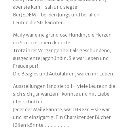
aber sie kam – sah und siegte.
Bei JEDEM – bei den Jungs und bei allen
Leuten die SIE kannten.
Maily war eine grandiose Hündin, die Herzen
im Sturm erobern konnte.
Trotz ihrer Vergangenheit als geschundene,
ausgediente Jagdhündin. Sie war Leben und
Freude pur!
Die Beagles und Autofahren, waren ihr Leben.
Ausstellungen fand sie toll – viele Leute an die
sich sich „anwanzen“ konnte und mit Liebe
überschütten.
Jeder der Maily kannte, war IHR Fan – sie war
und ist einzigartig. Ein Charakter der Bücher
füllen könnte……………….