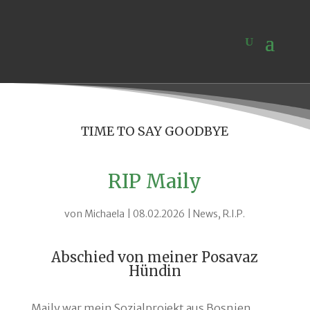
TIME TO SAY GOODBYE
RIP Maily
von
Michaela
|
08.02.2026
|
News
,
R.I.P.
Abschied von meiner Posavaz
Hündin
Maily war mein Sozialprojekt aus Bosnien,