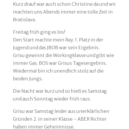
Kurz drauf war auch schon Christine da und wir
machten uns Abends immer eine tolle Zeit in
Bratislava.
Freitag früh ging es los!
Den Start machte mein Ray. 1. Platz in der
Jugend und das JBOB war sein Ergebnis.
Grisu gewinnt die Workingklasse und gibt wie
immer Gas. BOS war Grisus Tagesergebnis.
Wiedermal bin ich unendlich stolz auf die
beiden Jungs.
Die Nacht war kurz und so hieß es Samstag
und auch Sonntag wieder früh raus.
Grisu war Samstag leider aus unerklärlichen
Gründen 2. in seiner Klasse – ABER Richter
haben immer Geheimnisse.